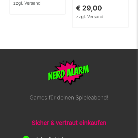
zzgl. Versand
€
29,00
zzgl. Versand
Games für deinen Spieleabend!
Sicher & vertraut einkaufen