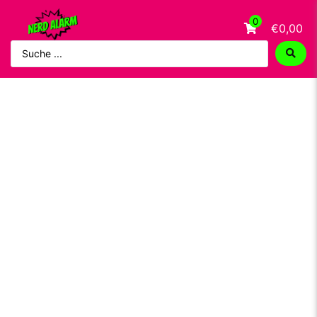
0
€0,00