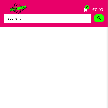
0
€0,00