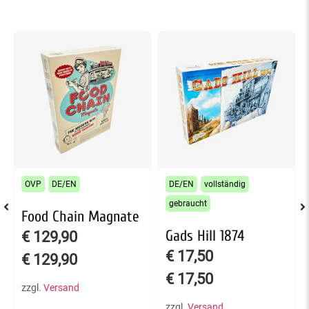
OVP
DE/EN
DE/EN
vollständig
gebraucht
Food Chain Magnate
Gads Hill 1874
€
129,90
€
17,50
€
129,90
€
17,50
zzgl.
Versand
zzgl.
Versand