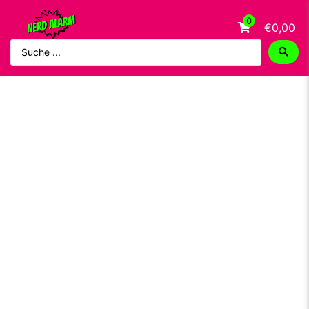
0
€0,00