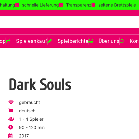
haltung
schnelle Lieferung
Transparenz
seltene Brettspiele
op
Spieleankauf
Spielberichte
Über uns
Kon
Dark Souls
gebraucht
deutsch
1 - 4 Spieler
90 - 120 min
2017