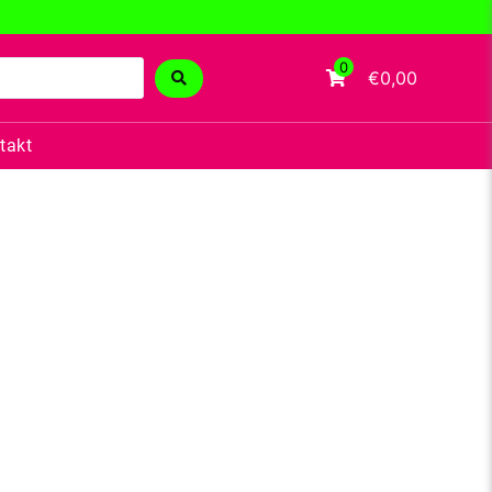
0
€0,00
takt