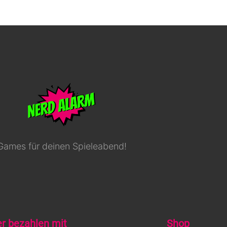
Games für deinen Spieleabend!
er bezahlen mit
Shop