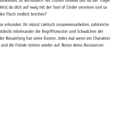
unkelheit zu verhindern. Als Chosen Undead bist du der Träger
Wirst du dich auf ewig mit der Soul of Cinder vereinen und so
den Fluch endlich brechen?
ölbe erkunden. Ihr müsst taktisch zusammenarbeiten, zahlreiche
ntdeckt miteinander die Angriffsmuster und Schwächen der
h der Neuanfang hat seine Kosten. Jedes mal wenn ein Charakter
 und die Feinde stehen wieder auf. Nutze deine Ressourcen