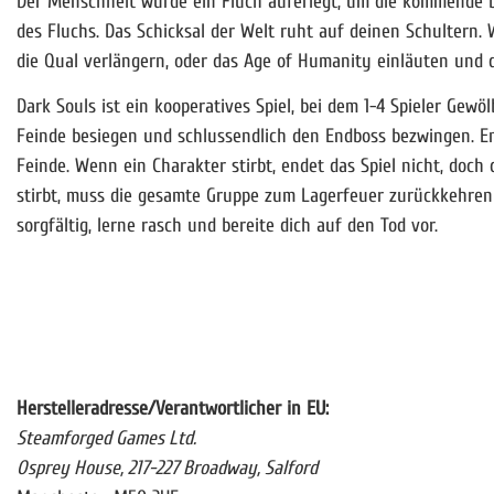
Der Menschheit wurde ein Fluch auferlegt, um die kommende D
des Fluchs. Das Schicksal der Welt ruht auf deinen Schultern. 
die Qual verlängern, oder das Age of Humanity einläuten und 
Dark Souls ist ein kooperatives Spiel, bei dem 1-4 Spieler Gew
Feinde besiegen und schlussendlich den Endboss bezwingen. E
Feinde. Wenn ein Charakter stirbt, endet das Spiel nicht, doc
stirbt, muss die gesamte Gruppe zum Lagerfeuer zurückkehren
sorgfältig, lerne rasch und bereite dich auf den Tod vor.
Herstelleradresse/Verantwortlicher in EU:
Steamforged Games Ltd.
Osprey House, 217-227 Broadway, Salford