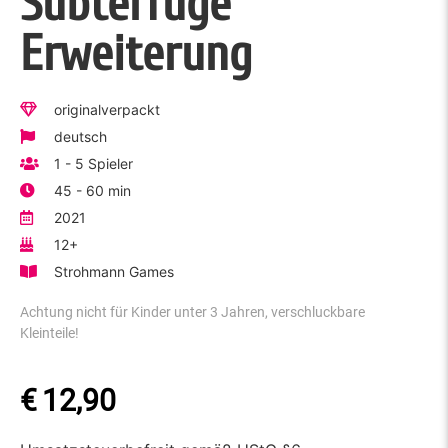
Subterfuge
Erweiterung
originalverpackt
deutsch
1 - 5 Spieler
45 - 60 min
2021
12+
Strohmann Games
Achtung nicht für Kinder unter 3 Jahren, verschluckbare
Kleinteile!
€
12,90