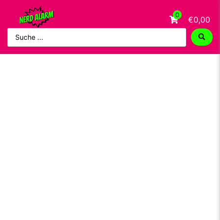
0
€0,00