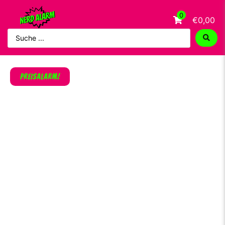
0
€0,00
PREISALARM!