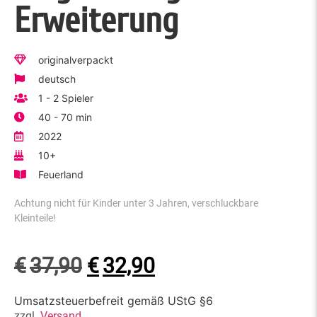
Erweiterung
originalverpackt
deutsch
1 - 2 Spieler
40 - 70 min
2022
10+
Feuerland
Achtung nicht für Kinder unter 3 Jahren, verschluckbare
Kleinteile!
€
37,90
€
32,90
Umsatzsteuerbefreit gemäß UStG §6
zzgl.
Versand