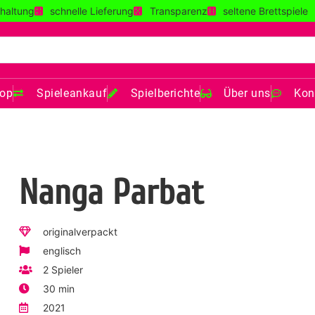
haltung
schnelle Lieferung
Transparenz
seltene Brettspiele
op
Spieleankauf
Spielberichte
Über uns
Kon
Nanga Parbat
originalverpackt
englisch
2 Spieler
30 min
2021