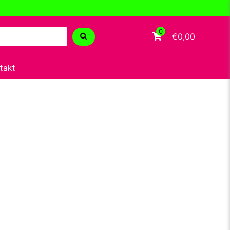
0
€0,00
takt