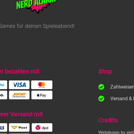
Games für deinen Spieleabend!
er bezahlen mit
Shop
Zahlweise
Versand & 
erer Versand mit
Credits
Webdesign by stef