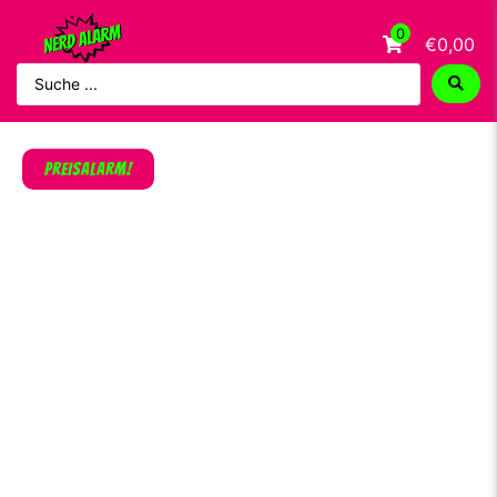
0
€0,00
PREISALARM!