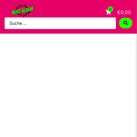
0
€0,00