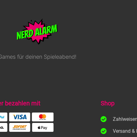
Games für deinen Spieleabend!
er bezahlen mit
Shop
Zahlweise
Versand & 