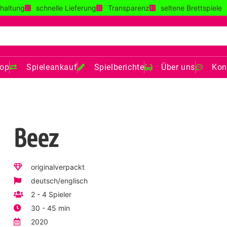
haltung
schnelle Lieferung
Transparenz
seltene Brettspiele
op
Spieleankauf
Spielberichte
Über uns
Kon
Beez
originalverpackt
deutsch/englisch
2 - 4 Spieler
30 - 45 min
2020