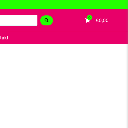
0
€0,00
takt