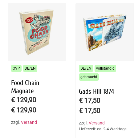
OVP
DE/EN
DE/EN
vollständig
gebraucht
Food Chain
Magnate
Gads Hill 1874
€
129,90
€
17,50
€
129,90
€
17,50
zzgl.
Versand
zzgl.
Versand
Lieferzeit: ca. 2-4 Werktage