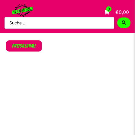
0
€0,00
PREISALARM!