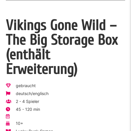
Vikings Gone Wild –
The Big Storage Box
(enthält
Erweiterung)
gebraucht
deutsch/englisch
2 - 4 Spieler
45 - 120 min
10+