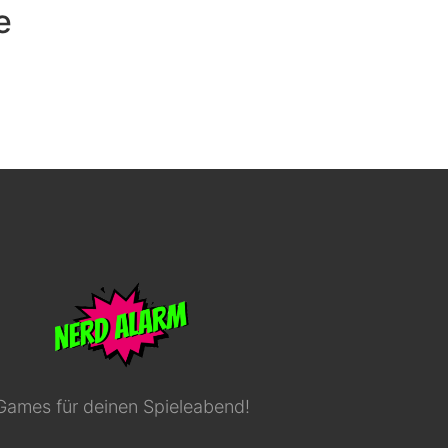
e
Games für deinen Spieleabend!