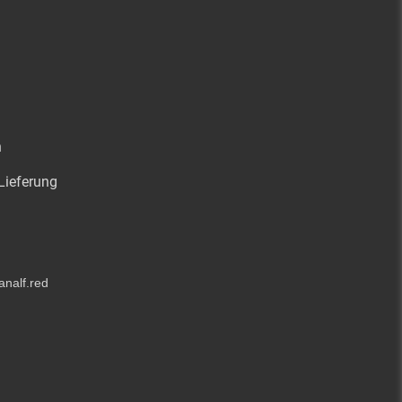
n
Lieferung
analf.red