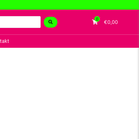
0
€0,00
takt