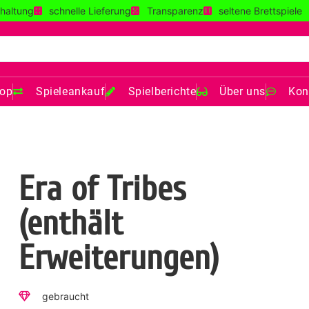
haltung
schnelle Lieferung
Transparenz
seltene Brettspiele
op
Spieleankauf
Spielberichte
Über uns
Kon
Era of Tribes
(enthält
Erweiterungen)
gebraucht