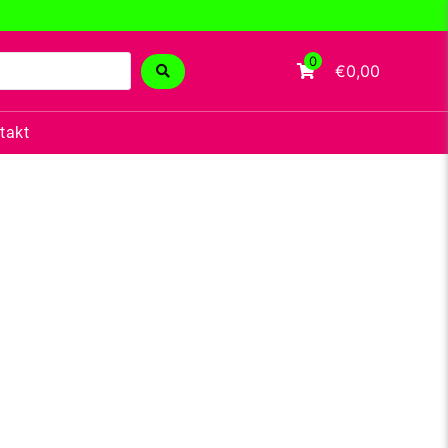
0
€0,00
takt