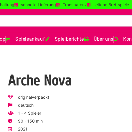
haltung
schnelle Lieferung
Transparenz
seltene Brettspiele
op
Spieleankauf
Spielberichte
Über uns
Kon
Arche Nova
originalverpackt
deutsch
1 - 4 Spieler
90 - 150 min
2021