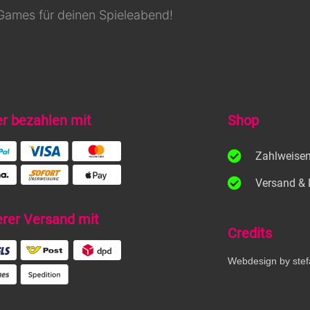
Games für deinen Spieleabend!
er bezahlen mit
Shop
Zahlweise
Versand & 
erer Versand mit
Credits
Webdesign by stef