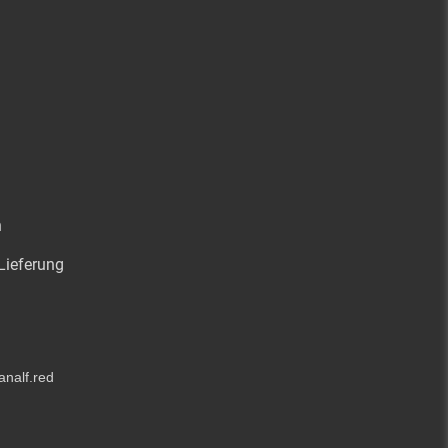
n
Lieferung
analf.red