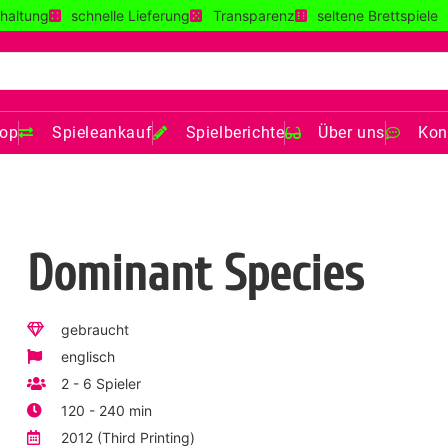
haltung
schnelle Lieferung
Transparenz
seltene Brettspiele
op
Spieleankauf
Spielberichte
Über uns
Kon
Dominant Species
gebraucht
englisch
2 - 6 Spieler
120 - 240 min
2012 (Third Printing)