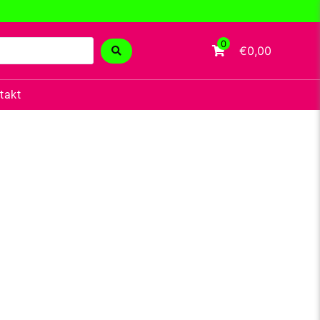
0
€0,00
takt