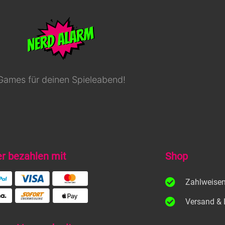
Games für deinen Spieleabend!
er bezahlen mit
Shop
Zahlweise
Versand & 