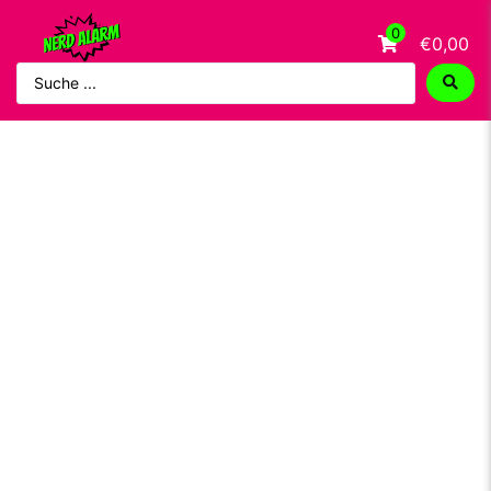
0
€0,00