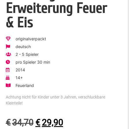
Erweiterung Feuer
& Eis
originalverpackt
deutsch
2 - 5 Spieler
pro Spieler 30 min
2014
14+
Feuerland
Achtung nicht für Kinder unter 3 Jahren, verschluckbare
Kleinteile!
€
34,70
€
29,90