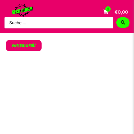
0
€0,00
PREISALARM!